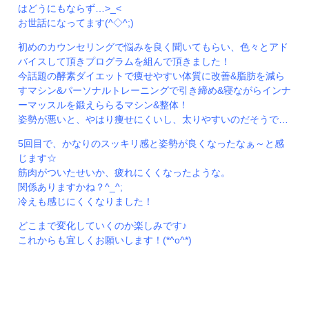
はどうにもならず…>_<
お世話になってます(^◇^;)
初めのカウンセリングで悩みを良く聞いてもらい、色々とアド
バイスして頂きプログラムを組んで頂きました！
今話題の酵素ダイエットで痩せやすい体質に改善&脂肪を減ら
すマシン&パーソナルトレーニングで引き締め&寝ながらインナ
ーマッスルを鍛えららるマシン&整体！
姿勢が悪いと、やはり痩せにくいし、太りやすいのだそうで…
5回目で、かなりのスッキリ感と姿勢が良くなったなぁ～と感
じます☆
筋肉がついたせいか、疲れにくくなったような。
関係ありますかね？^_^;
冷えも感じにくくなりました！
どこまで変化していくのか楽しみです♪
これからも宜しくお願いします！(*^o^*)