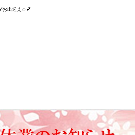
お出迎え⛄💕