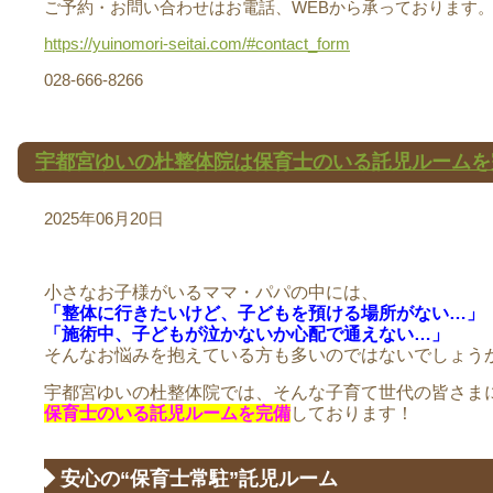
ご予約・お問い合わせはお電話、WEBから承っております
https://yuinomori-seitai.com/#contact_form
028-666-8266
宇都宮ゆいの杜整体院は保育士のいる託児ルームを
2025年06月20日
小さなお子様がいるママ・パパの中には、
「整体に行きたいけど、子どもを預ける場所がない…」
「施術中、子どもが泣かないか心配で通えない…」
そんなお悩みを抱えている方も多いのではないでしょう
宇都宮ゆいの杜整体院では、そんな子育て世代の皆さま
保育士のいる託児ルームを完備
しております！
◆ 安心の“保育士常駐”託児ルーム