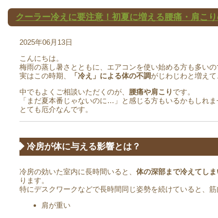
クーラー冷えに要注意！初夏に増える腰痛・肩こり
2025年06月13日
こんにちは。
梅雨の蒸し暑さとともに、エアコンを使い始める方も多いの
実はこの時期、
「冷え」による体の不調
がじわじわと増えて
中でもよくご相談いただくのが、
腰痛や肩こり
です。
「まだ夏本番じゃないのに…」と感じる方もいるかもしれま
とても厄介なんです。
◆ 冷房が体に与える影響とは？
冷房の効いた室内に長時間いると、
体の深部まで冷えてしま
ります。
特にデスクワークなどで長時間同じ姿勢を続けていると、筋
肩が重い