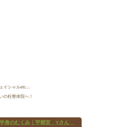
イシャルetc…
いの杜整体院へ！
下半身のむくみ｜宇都宮 Yさん