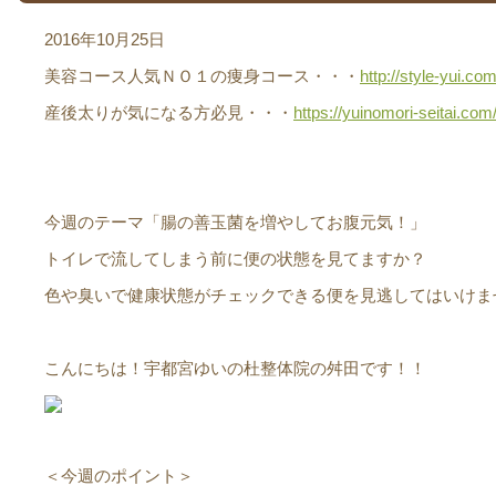
2016年10月25日
美容コース人気ＮＯ１の痩身コース・・・
http://style-yui.com
産後太りが気になる方必見・・・
https://yuinomori-seitai.com
今週のテーマ「腸の善玉菌を増やしてお腹元気！」
トイレで流してしまう前に便の状態を見てますか？
色や臭いで健康状態がチェックできる便を見逃してはいけま
こんにちは！宇都宮ゆいの杜整体院の舛田です！！
＜今週のポイント＞