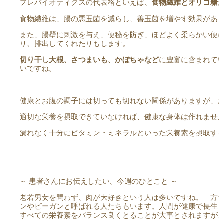
プレバイオティクスの代表格といえば、
食物繊維とオリゴ糖
食物繊維は、腸の悪玉菌を減らし、善玉菌を増やす効果があ
また、腸壁に刺激を与え、便秘を防ぎ、ほどよく柔らかい便
り、排出してくれたりもします。
切り干し大根、さつまいも、かぼちゃなど
に豊富に含まれて
いですね。
健康とお腹の調子には切っても切れない関係がありますが、
適切な栄養を摂取できていなければ、健康な身体は作れませ
漏れなく十分にビタミン・ミネラルといった栄養素を摂取す
～ 患者さんにお伝えしたい、今週のひとこと ～
老若男女を問わず、肉が大好きという人は多いですね。一方
ンやビーガンと呼ばれる人たちもいます。人間が健康で長生
すべての栄養素をバランス良くとることが大事とされますが