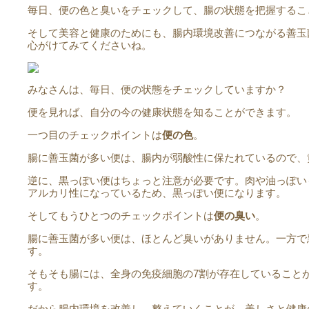
毎日、便の色と臭いをチェックして、腸の状態を把握するこ
そして美容と健康のためにも、腸内環境改善につながる善玉
心がけてみてくださいね。
みなさんは、毎日、便の状態をチェックしていますか？
便を見れば、自分の今の健康状態を知ることができます。
一つ目のチェックポイントは
便の色
。
腸に善玉菌が多い便は、腸内が弱酸性に保たれているので、
逆に、黒っぽい便はちょっと注意が必要です。肉や油っぽい
アルカリ性になっているため、黒っぽい便になります。
そしてもうひとつのチェックポイントは
便の臭い
。
腸に善玉菌が多い便は、ほとんど臭いがありません。一方で
す。
そもそも腸には、全身の免疫細胞の7割が存在していること
す。
だから腸内環境を改善し、整えていくことが、美しさと健康