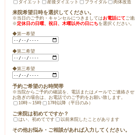
ダイエット
産後ダイエット
ブライダル
肉体改造
来院希望日時を選択してください。
※当日のご予約・キャンセルにつきましては
お電話にて
ご連
※
定休日の日曜、祝日、木曜以外の日にち
を選択ください。
◆第一希望
◆第二希望
◆第三希望
予約ご希望のお時間帯
※当院からご予約の確認を、電話またはメールでご連絡させ
お急ぎの場合は、お電話でのご予約をお願い致します。
10時～15時
17時以降（平日のみ）
ご来院は初めてですか？
はい、初めてです
以前来院したことがあります
その他お悩み・ご相談があれば入力してください。