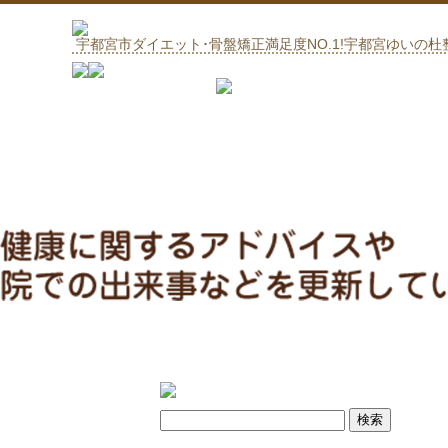
宇都宮市ダイエット･骨盤矯正満足度NO.1!宇都宮ゆいの杜