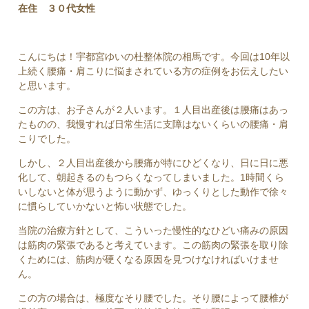
在住 ３０代女性
こんにちは！宇都宮ゆいの杜整体院の相馬です。今回は10年以
上続く腰痛・肩こりに悩まされている方の症例をお伝えしたい
と思います。
この方は、お子さんが２人います。１人目出産後は腰痛はあっ
たものの、我慢すれば日常生活に支障はないくらいの腰痛・肩
こりでした。
しかし、２人目出産後から腰痛が特にひどくなり、日に日に悪
化して、朝起きるのもつらくなってしまいました。1時間くら
いしないと体が思うように動かず、ゆっくりとした動作で徐々
に慣らしていかないと怖い状態でした。
当院の治療方針として、こういった慢性的なひどい痛みの原因
は筋肉の緊張であると考えています。この筋肉の緊張を取り除
くためには、筋肉が硬くなる原因を見つけなければいけませ
ん。
この方の場合は、極度なそり腰でした。そり腰によって腰椎が