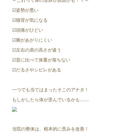
～これって体の歪みが原因かも！？～
☑姿勢が悪い
☑猫背が気になる
☑頭痛がひどい
☑腕があがりにくい
☑左右の肩の高さが違う
☑昔に比べて体重が落ちない
☑だるさやシビレがある
一つでも当てはまったそこのアナタ！
もしかしたら体が歪んでいるかも……
当院の整体は、根本的に歪みを改善！