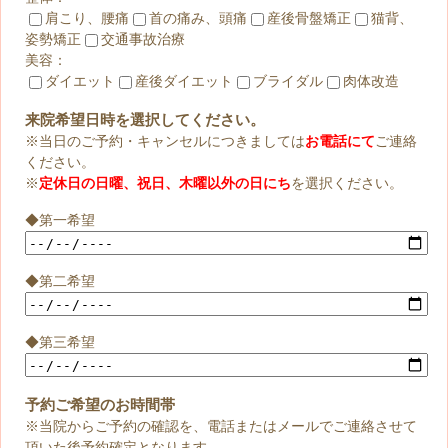
肩こり、腰痛
首の痛み、頭痛
産後骨盤矯正
猫背、
姿勢矯正
交通事故治療
美容：
ダイエット
産後ダイエット
ブライダル
肉体改造
来院希望日時を選択してください。
※当日のご予約・キャンセルにつきましては
お電話にて
ご連絡
ください。
※
定休日の日曜、祝日、木曜以外の日にち
を選択ください。
◆第一希望
◆第二希望
◆第三希望
予約ご希望のお時間帯
※当院からご予約の確認を、電話またはメールでご連絡させて
頂いた後予約確定となります。