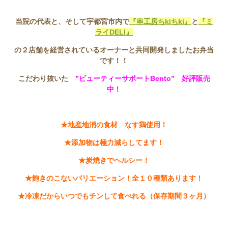
当院の代表と、そして宇都宮市内で
『串工房ちkiちki』
と
『ミ
ライDELI』
の２店舗を経営されているオーナーと共同開発しましたお弁当
です！！
こだわり抜いた
”ビューティーサポートBento” 好評販売
中！
★地産地消の食材 なす鶏使用！
★添加物は極力減らしてます！
★炭焼きでヘルシー！
★飽きのこないバリエーション！全１０種類あります！
★冷凍だからいつでもチンして食べれる（保存期間３ヶ月）