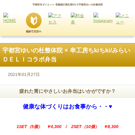
宇都宮市ダイエット･骨盤矯正満足度NO.1!宇都宮ゆいの杜整体院
宇都宮ゆいの杜整体院 × 串工房ちkiちki/みらい
ＤＥＬＩコラボ弁当
2021年01月27日
疲れた胃にやさしいお弁当はいかがですか？
健康な体づくりはお食事から・・♥
1SET（5個） ￥4,300 / 2SET（10個） ￥8,300